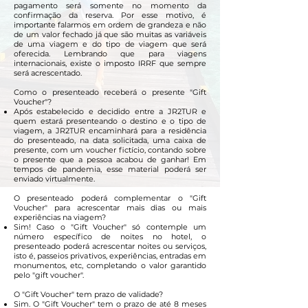
pagamento será somente no momento da
confirmação da reserva. Por esse motivo, é
importante falarmos em ordem de grandeza e não
de um valor fechado já que são muitas as variáveis
de uma viagem e do tipo de viagem que será
oferecida. Lembrando que para viagens
internacionais, existe o imposto IRRF que sempre
será acrescentado.
Como o presenteado receberá o presente "Gift
Voucher"?
Após estabelecido e decidido entre a JR2TUR e
quem estará presenteando o destino e o tipo de
viagem, a JR2TUR encaminhará para a residência
do presenteado, na data solicitada, uma caixa de
presente, com um voucher fictício, contando sobre
o presente que a pessoa acabou de ganhar! Em
tempos de pandemia, esse material poderá ser
enviado virtualmente.
O presenteado poderá complementar o "Gift
Voucher" para acrescentar mais dias ou mais
experiências na viagem?
Sim! Caso o "Gift Voucher" só contemple um
número específico de noites no hotel, o
presenteado poderá acrescentar noites ou serviços,
isto é, passeios privativos, experiências, entradas em
monumentos, etc, completando o valor garantido
pelo "gift voucher".
O "Gift Voucher" tem prazo de validade?
Sim. O "Gift Voucher" tem o prazo de até 8 meses