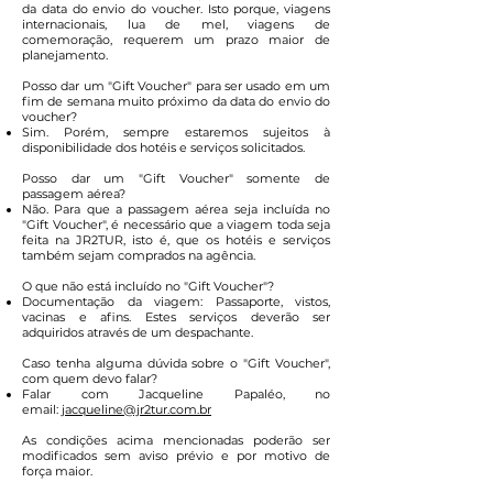
da data do envio do voucher. Isto porque, viagens
internacionais, lua de mel, viagens de
comemoração, requerem um prazo maior de
planejamento.
Posso dar um "Gift Voucher" para ser usado em um
fim de semana muito próximo da data do envio do
voucher?
Sim. Porém, sempre estaremos sujeitos à
disponibilidade dos hotéis e serviços solicitados.
Posso dar um "Gift Voucher" somente de
passagem aérea?
Não. Para que a passagem aérea seja incluída no
"Gift Voucher", é necessário que a viagem toda seja
feita na JR2TUR, isto é, que os hotéis e serviços
também sejam comprados na agência.
O que não está incluído no "Gift Voucher"?
Documentação da viagem: Passaporte, vistos,
vacinas e afins. Estes serviços deverão ser
adquiridos através de um despachante.
Caso tenha alguma dúvida sobre o "Gift Voucher",
com quem devo falar?
Falar com Jacqueline Papaléo, no
email:
jacqueline@jr2tur.com.br
As condições acima mencionadas poderão ser
modificados sem aviso prévio e por motivo de
força maior.