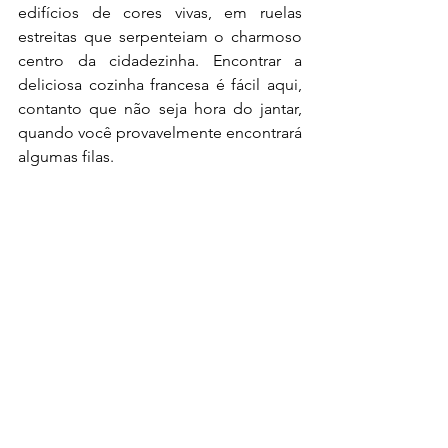
edifícios de cores vivas, em ruelas 
estreitas que serpenteiam o charmoso 
centro da cidadezinha. Encontrar a 
deliciosa cozinha francesa é fácil aqui, 
contanto que não seja hora do jantar, 
quando você provavelmente encontrará 
algumas filas.
Se tiver algum tempo, caminhe até Cap 
Canaille, o ponto mais alto da cidade. 
Traga alguns lanches, queijos e vinho 
para fazer um piquenique enquanto 
aprecia a vista incrível do mar e da 
cidade abaixo. 
7. Vézelay, Bourgogne-Franche-Comté