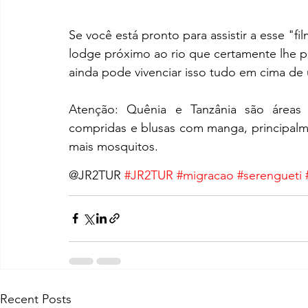
Se você está pronto para assistir a esse "f
lodge próximo ao rio que certamente lhe pr
ainda pode vivenciar isso tudo em cima d
Atenção: Quênia e Tanzânia são áreas e
compridas e blusas com manga, principalm
mais mosquitos.
@JR2TUR 
#JR2TUR
#migracao
#serengueti
Recent Posts